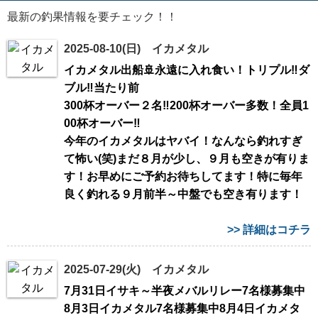
最新の釣果情報を要チェック！！
2025-08-10(日) イカメタル
イカメタル出船🚢永遠に入れ食い！トリプル‼️ダ
ブル‼️当たり前
300杯オーバー２名‼️200杯オーバー多数！全員1
00杯オーバー‼️
今年のイカメタルはヤバイ！なんなら釣れすぎ
て怖い(笑)まだ８月が少し、９月も空きが有りま
す！お早めにご予約お待ちしてます！特に毎年
良く釣れる９月前半～中盤でも空き有ります！
>> 詳細はコチラ
2025-07-29(火) イカメタル
7月31日イサキ～半夜メバルリレー7名様募集中
8月3日イカメタル7名様募集中8月4日イカメタ