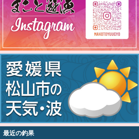
最近の釣果