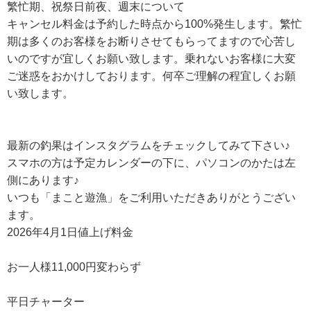
繁忙期、祝祭日前夜、週末について
キャンセル料金は予約した時点から100%発生します。繁忙
期は多くのお客様をお断りさせてもらってますので心苦し
いのですが宜しくお願い致します。乗れないお客様に大変
ご迷惑をおかけしております。何卒ご理解の程宜しくお願
い致します。
最新の釣果はインスタグラムをチェックしてみて下さい♪
スマホの方は予定カレンダーの下に、パソコンのかたは左
側にあります♪
いつも「まこと遊漁」をご利用いただきありがとうござい
ます。
2026年4月1日値上げ料金
お一人様11,000円変わらず
平日チャーター