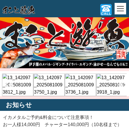
お知らせ
イカメタルご予約&料金について注意事項！
お一人様14,000円 チャーター140,000円（10名様まで）